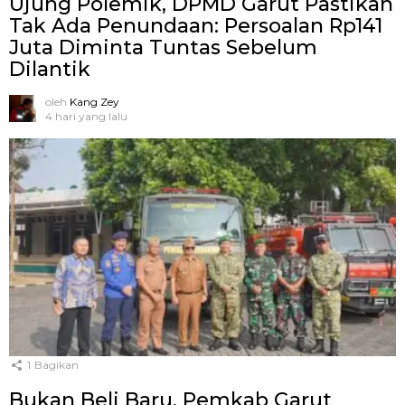
Ujung Polemik, DPMD Garut Pastikan
Tak Ada Penundaan: Persoalan Rp141
Juta Diminta Tuntas Sebelum
Dilantik
oleh
Kang Zey
4 hari yang lalu
1
Bagikan
Bukan Beli Baru, Pemkab Garut