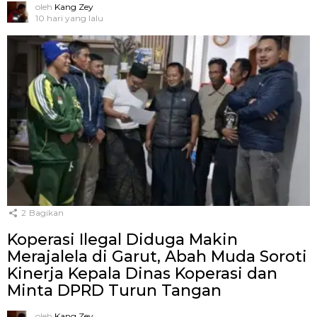
oleh
Kang Zey
10 hari yang lalu
2
Bagikan
Koperasi Ilegal Diduga Makin
Merajalela di Garut, Abah Muda Soroti
Kinerja Kepala Dinas Koperasi dan
Minta DPRD Turun Tangan
oleh
Kang Zey