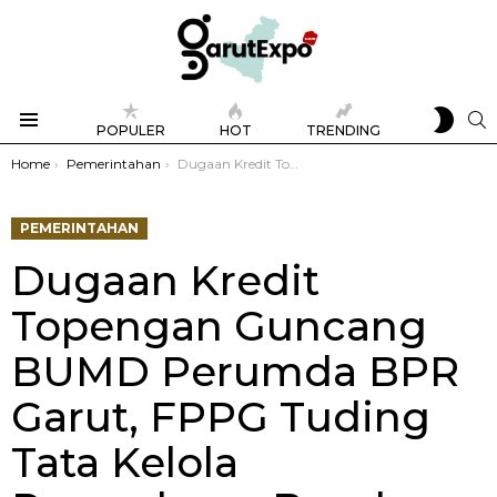
SWIT
S
POPULER
HOT
TRENDING
SKIN
Menu
You are here:
Home
Pemerintahan
Dugaan Kredit Topengan Guncang BUMD Perumda BPR Garut, FPPG Tuding Tata Kelola Perusahaan Buruk
PEMERINTAHAN
Dugaan Kredit
Topengan Guncang
BUMD Perumda BPR
Garut, FPPG Tuding
Tata Kelola