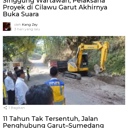
Singgung Wartawan, Pelaksana
Proyek di Cilawu Garut Akhirnya
Buka Suara
oleh
Kang Zey
3 hari yang lalu
1
Bagikan
11 Tahun Tak Tersentuh, Jalan
Penghubung Garut–Sumedang