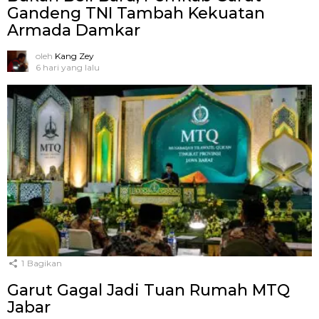
Gandeng TNI Tambah Kekuatan
Armada Damkar
oleh
Kang Zey
6 hari yang lalu
1
Bagikan
Garut Gagal Jadi Tuan Rumah MTQ
Jabar