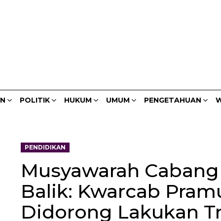
AN
POLITIK
HUKUM
UMUM
PENGETAHUAN
W
PENDIDIKAN
Musyawarah Cabang 2
Balik: Kwarcab Pram
Didorong Lakukan Tr