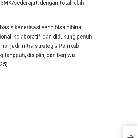
SMK/sederajat, dengan total lebih
asis kaderisasi yang bisa dibina
ional, kolaboratif, dan didukung penuh
 menjadi mitra strategis Pemkab
angguh, disiplin, dan berjiwa
25).
Pas
Mang