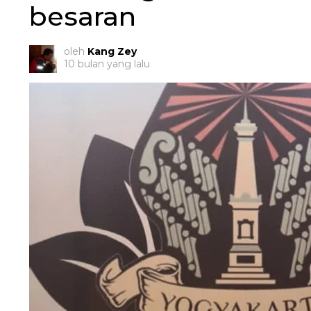
besaran
oleh
Kang Zey
10 bulan yang lalu