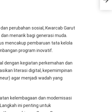
Ter
i dan perubahan sosial, Kwarcab Garut
n dan menarik bagi generasi muda.
us mencakup pembaruan tata kelola
mbangan program inovatif.
nal dengan kegiatan perkemahan dan
asikan literasi digital, kepemimpinan
eneur) agar menjadi wadah yang
uatan kelembagaan dan modernisasi
angkah ini penting untuk