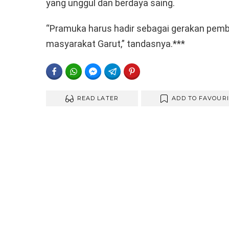
yang unggul dan berdaya saing.
“Pramuka harus hadir sebagai gerakan pem
masyarakat Garut,” tandasnya.***
FACEBOOK
WHATSAPP
FACEBOOK MESSENGER
TELEGRAM
PINTEREST
READ LATER
ADD TO FAVOUR