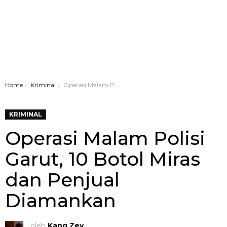
You are here:
Home
Kriminal
Operasi Malam Polisi Garut, 10 Botol Miras dan Penjual Diamankan
KRIMINAL
Operasi Malam Polisi
Garut, 10 Botol Miras
dan Penjual
Diamankan
oleh
Kang Zey