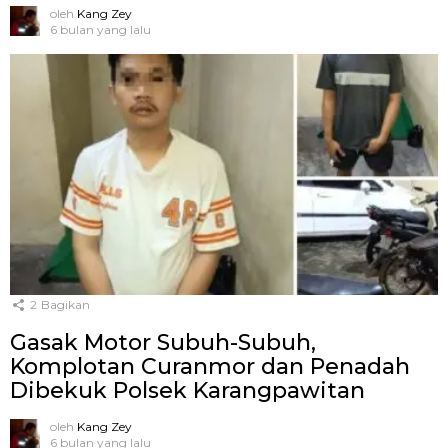
oleh
Kang Zey
6 bulan yang lalu
2
Bagikan
Gasak Motor Subuh-Subuh,
Komplotan Curanmor dan Penadah
Dibekuk Polsek Karangpawitan
oleh
Kang Zey
6 bulan yang lalu