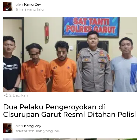
oleh
Kang Zey
6 hari yang lalu
2
Bagikan
Dua Pelaku Pengeroyokan di
Cisurupan Garut Resmi Ditahan Polisi
oleh
Kang Zey
sekitar sebulan yang lalu