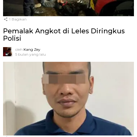
1
Bagikan
Pemalak Angkot di Leles Diringkus
Polisi
oleh
Kang Zey
5 bulan yang lalu