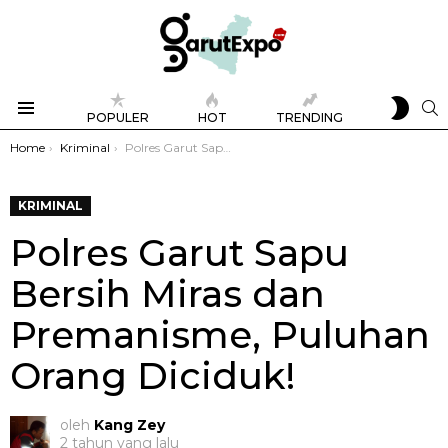
SWIT
S
POPULER
HOT
TRENDING
SKIN
Menu
You are here:
Home
Kriminal
Polres Garut Sapu Bersih Miras dan Premanisme, Puluhan Orang Diciduk!
KRIMINAL
Polres Garut Sapu
Bersih Miras dan
Premanisme, Puluhan
Orang Diciduk!
oleh
Kang Zey
2 tahun yang lalu