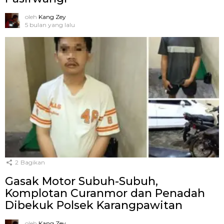
oleh
Kang Zey
5 bulan yang lalu
2
Bagikan
Gasak Motor Subuh-Subuh,
Komplotan Curanmor dan Penadah
Dibekuk Polsek Karangpawitan
oleh
Kang Zey