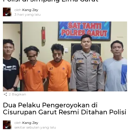
oleh
Kang Zey
3 hari yang lalu
2
Bagikan
Dua Pelaku Pengeroyokan di
Cisurupan Garut Resmi Ditahan Polisi
oleh
Kang Zey
sekitar sebulan yang lalu