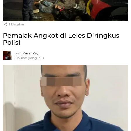
1
Bagikan
Pemalak Angkot di Leles Diringkus
Polisi
oleh
Kang Zey
5 bulan yang lalu