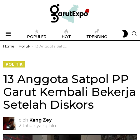
SWIT
S
POPULER
HOT
TRENDING
SKIN
Menu
You are here:
Home
Politik
13 Anggota Satpol PP Garut Kembali Bekerja Setelah Diskors
POLITIK
13 Anggota Satpol PP
Garut Kembali Bekerja
Setelah Diskors
oleh
Kang Zey
2 tahun yang lalu