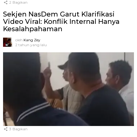
2
Bagikan
Sekjen NasDem Garut Klarifikasi
Video Viral: Konflik Internal Hanya
Kesalahpahaman
oleh
Kang Zey
2 tahun yang lalu
3
Bagikan