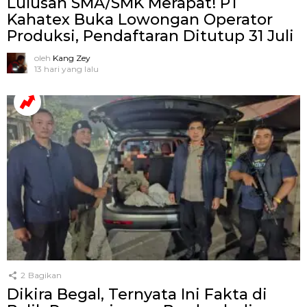
Lulusan SMA/SMK Merapat! PT
Kahatex Buka Lowongan Operator
Produksi, Pendaftaran Ditutup 31 Juli
oleh
Kang Zey
13 hari yang lalu
2
Bagikan
Dikira Begal, Ternyata Ini Fakta di