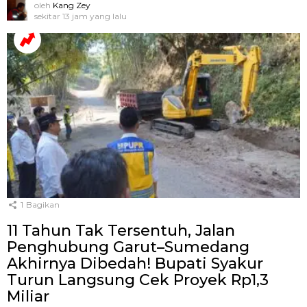
oleh
Kang Zey
sekitar 13 jam yang lalu
1
Bagikan
11 Tahun Tak Tersentuh, Jalan
Penghubung Garut–Sumedang
Akhirnya Dibedah! Bupati Syakur
Turun Langsung Cek Proyek Rp1,3
Miliar