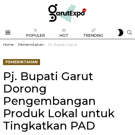
SWIT
S
POPULER
HOT
TRENDING
SKIN
Menu
You are here:
Home
Pemerintahan
Pj. Bupati Garut Dorong Pengembangan Produk Lokal untuk Tingkatkan PAD
PEMERINTAHAN
Pj. Bupati Garut
Dorong
Pengembangan
Produk Lokal untuk
Tingkatkan PAD