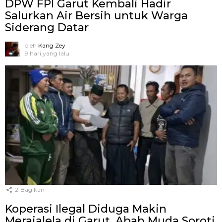
DPW FPI Garut Kembali Hadir
Salurkan Air Bersih untuk Warga
Siderang Datar
oleh
Kang Zey
9 hari yang lalu
2
Bagikan
Koperasi Ilegal Diduga Makin
Merajalela di Garut, Abah Muda Soroti