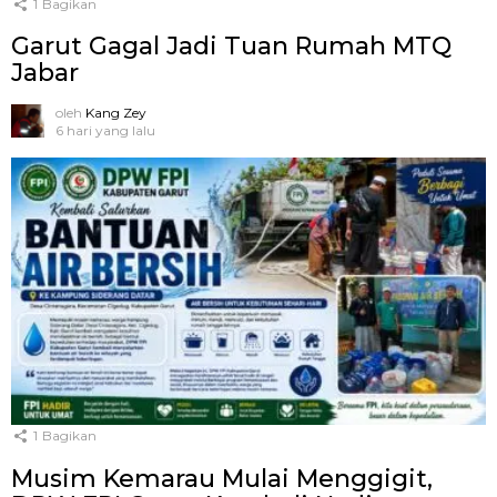
1
Bagikan
Garut Gagal Jadi Tuan Rumah MTQ
Jabar
oleh
Kang Zey
6 hari yang lalu
1
Bagikan
Musim Kemarau Mulai Menggigit,