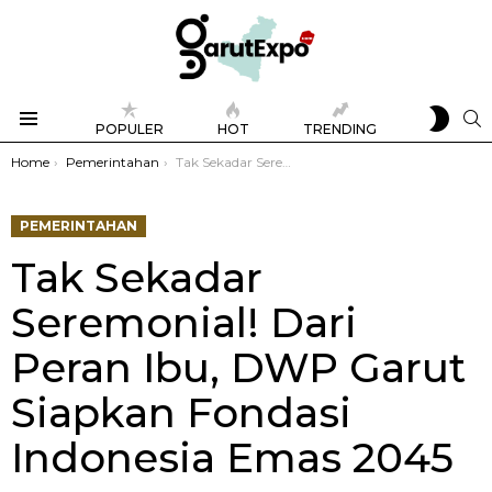
SWIT
S
POPULER
HOT
TRENDING
SKIN
Menu
You are here:
Home
Pemerintahan
Tak Sekadar Seremonial! Dari Peran Ibu, DWP Garut Siapkan Fondasi Indonesia Emas 2045
PEMERINTAHAN
Tak Sekadar
Seremonial! Dari
Peran Ibu, DWP Garut
Siapkan Fondasi
Indonesia Emas 2045