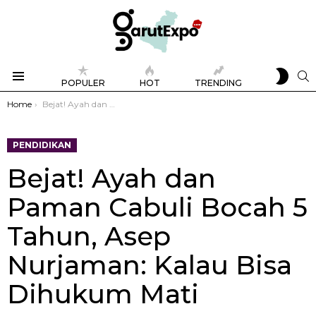
SWIT
S
POPULER
HOT
TRENDING
SKIN
Menu
You are here:
Home
Bejat! Ayah dan Paman Cabuli Bocah 5 Tahun, Asep Nurjaman: Kalau Bisa Dihukum Mati
PENDIDIKAN
Bejat! Ayah dan
Paman Cabuli Bocah 5
Tahun, Asep
Nurjaman: Kalau Bisa
Dihukum Mati