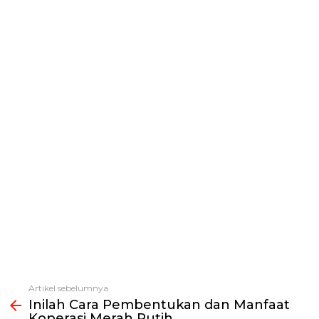
Artikel sebelumnya
Lihat
Inilah Cara Pembentukan dan Manfaat
selengkapnya
Koperasi Merah Putih