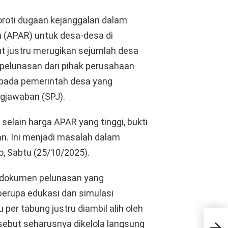
oroti dugaan kejanggalan dalam
 (APAR) untuk desa-desa di
ut justru merugikan sejumlah desa
i pelunasan dari pihak perusahaan
epada pemerintah desa yang
gjawaban (SPJ).
selain harga APAR yang tinggi, bukti
an. Ini menjadi masalah dalam
o, Sabtu (25/10/2025).
 dokumen pelunasan yang
berupa edukasi dan simulasi
er tabung justru diambil alih oleh
[QUI
rsebut seharusnya dikelola langsung
yan