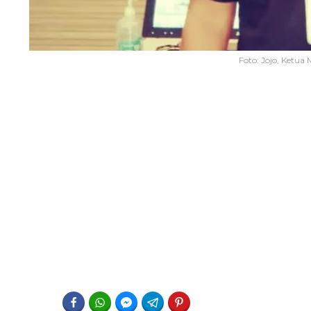
Foto: Jojo, Ketua 
FACEBOOK
WHATSAPP
FACEBOOK MESSENGER
TELEGRAM
PINTEREST