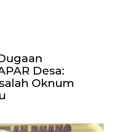
 Dugaan
 APAR Desa:
asalah Oknum
u