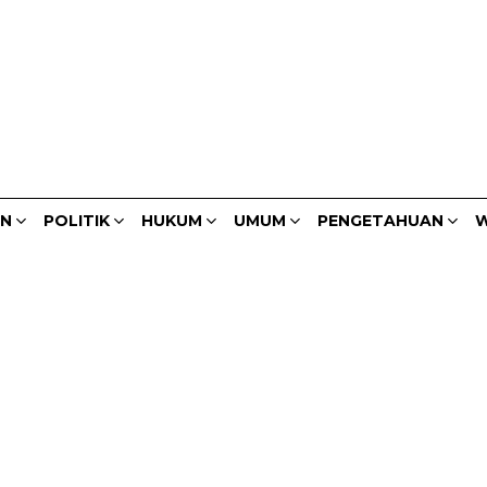
AN
POLITIK
HUKUM
UMUM
PENGETAHUAN
W