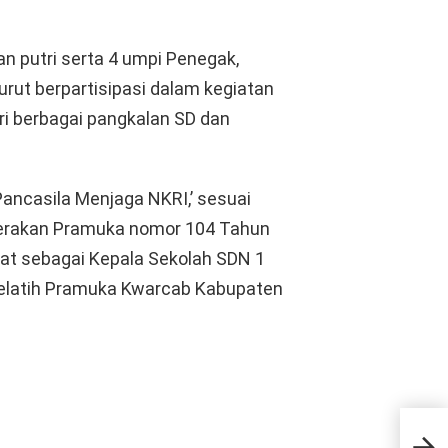
n putri serta 4 umpi Penegak,
rut berpartisipasi dalam kegiatan
ri berbagai pangkalan SD dan
Pancasila Menjaga NKRI,’ sesuai
Gerakan Pramuka nomor 104 Tahun
abat sebagai Kepala Sekolah SDN 1
elatih Pramuka Kwarcab Kabupaten
Sekd
Koo