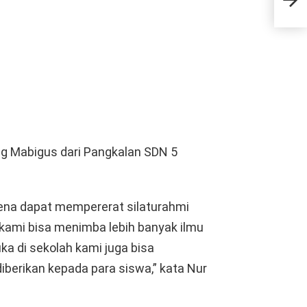
Mer
Per
ang Mabigus dari Pangkalan SDN 5
rena dapat mempererat silaturahmi
k kami bisa menimba lebih banyak ilmu
a di sekolah kami juga bisa
iberikan kepada para siswa,” kata Nur