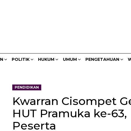
AN
POLITIK
HUKUM
UMUM
PENGETAHUAN
W
PENDIDIKAN
Kwarran Cisompet G
HUT Pramuka ke-63, 
Peserta