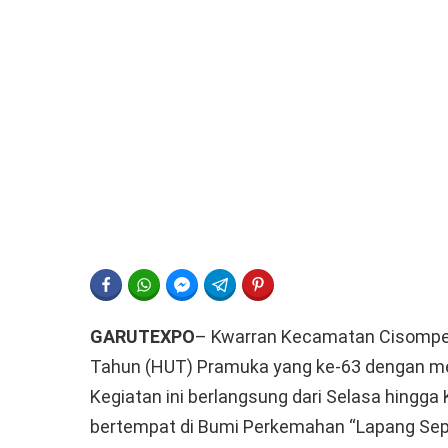
FACEBOOK
WHATSAPP
FACEBOOK MESSENGER
TELEGRAM
PINTEREST
GARUTEXPO
– Kwarran Kecamatan Cisompet
Tahun (HUT) Pramuka yang ke-63 dengan m
Kegiatan ini berlangsung dari Selasa hingga
bertempat di Bumi Perkemahan “Lapang Sepak