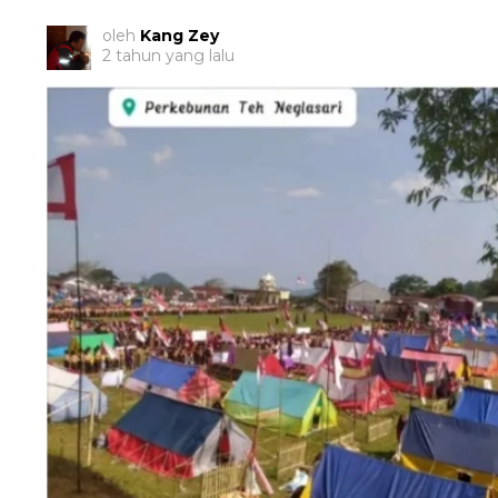
oleh
Kang Zey
2 tahun yang lalu