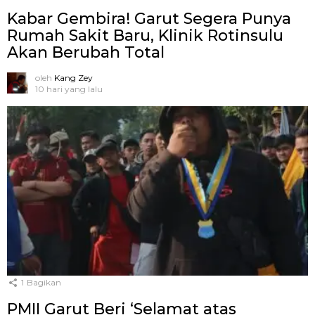
Kabar Gembira! Garut Segera Punya
Rumah Sakit Baru, Klinik Rotinsulu
Akan Berubah Total
oleh
Kang Zey
10 hari yang lalu
1
Bagikan
PMII Garut Beri ‘Selamat atas