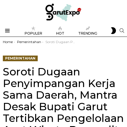
SWIT
S
POPULER
HOT
TRENDING
SKIN
Menu
You are here:
Home
Pemerintahan
Soroti Dugaan Penyimpangan Kerja Sama Daerah, Mantra Desak Bupati Garut Tertibkan Pengelolaan Aset Wisata Bagendit
PEMERINTAHAN
Soroti Dugaan
Penyimpangan Kerja
Sama Daerah, Mantra
Desak Bupati Garut
Tertibkan Pengelolaan