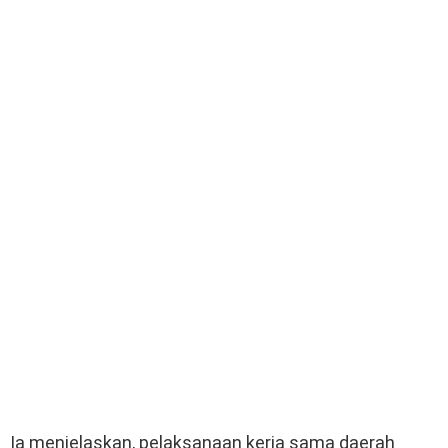
Ia menjelaskan, pelaksanaan kerja sama daerah