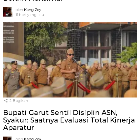
oleh
Kang Zey
11 hari yang lalu
2
Bagikan
Bupati Garut Sentil Disiplin ASN,
Syakur: Saatnya Evaluasi Total Kinerja
Aparatur
oleh
Kang Zey