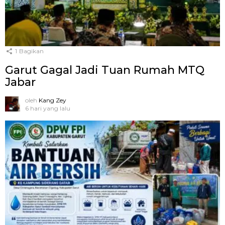
1
Bagikan
Garut Gagal Jadi Tuan Rumah MTQ
Jabar
oleh
Kang Zey
6 hari yang lalu