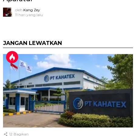
oleh
Kang Zey
11 hari yang lalu
JANGAN LEWATKAN
12
Bagikan