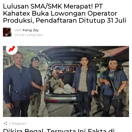
Lulusan SMA/SMK Merapat! PT
Kahatex Buka Lowongan Operator
Produksi, Pendaftaran Ditutup 31 Juli
oleh
Kang Zey
14 hari yang lalu
2
Bagikan
Dikira Begal, Ternyata Ini Fakta di