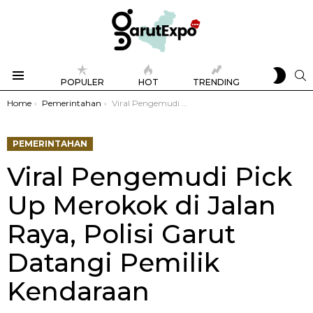
SWIT
S
POPULER
HOT
TRENDING
SKIN
Menu
You are here:
Home
Pemerintahan
Viral Pengemudi Pick Up Merokok di Jalan Raya, Polisi Garut Datangi Pemilik Kendaraan
PEMERINTAHAN
Viral Pengemudi Pick
Up Merokok di Jalan
Raya, Polisi Garut
Datangi Pemilik
Kendaraan