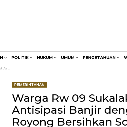
AN
POLITIK
HUKUM
UMUM
PENGETAHUAN
W
ihkan Solokan
PEMERINTAHAN
Warga Rw 09 Sukala
Antisipasi Banjir de
Royong Bersihkan S