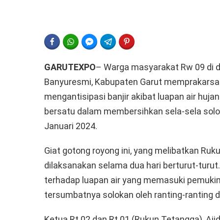
FACEBOOK
WHATSAPP
FACEBOOK MESSENGER
TELEGRAM
PINTEREST
GARUTEXPO
– Warga masyarakat Rw 09 di 
Banyuresmi, Kabupaten Garut memprakarsai
mengantisipasi banjir akibat luapan air huj
bersatu dalam membersihkan sela-sela solo
Januari 2024.
Giat gotong royong ini, yang melibatkan Ru
dilaksanakan selama dua hari berturut-turut.
terhadap luapan air yang memasuki pemuk
tersumbatnya solokan oleh ranting-ranting
Ketua Rt 02 dan Rt 01 (Rukun Tetangga), A