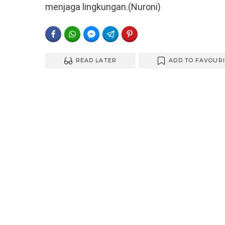
menjaga lingkungan.(Nuroni)
FACEBOOK
WHATSAPP
FACEBOOK MESSENGER
TELEGRAM
PINTEREST
READ LATER
ADD TO FAVOUR