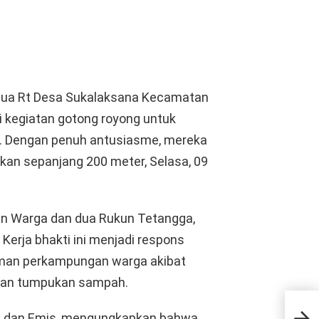
dua Rt Desa Sukalaksana Kecamatan
 kegiatan gotong royong untuk
an. Dengan penuh antusiasme, mereka
kan sepanjang 200 meter, Selasa, 09
kun Warga dan dua Rukun Tetangga,
 Kerja bhakti ini menjadi respons
iman perkampungan warga akibat
 dan tumpukan sampah.
H. 
Kabu
jid dan Emis, mengungkapkan bahwa