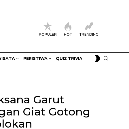
POPULER
HOT
TRENDING
SWITCH
SEARCH
ISATA
PERISTIWA
QUIZ TRIVIA
SKIN
ksana Garut
ngan Giat Gotong
olokan