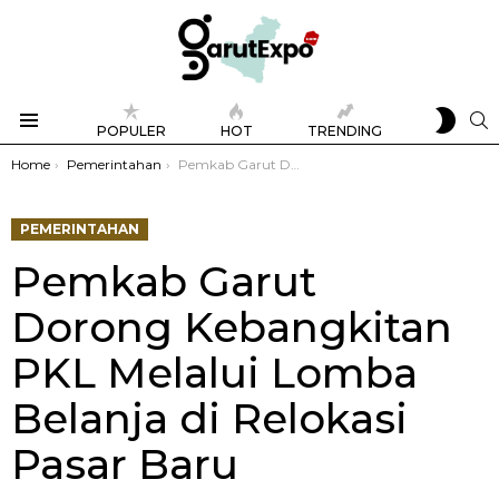
SWIT
S
POPULER
HOT
TRENDING
SKIN
Menu
You are here:
Home
Pemerintahan
Pemkab Garut Dorong Kebangkitan PKL Melalui Lomba Belanja di Relokasi Pasar Baru
PEMERINTAHAN
Pemkab Garut
Dorong Kebangkitan
PKL Melalui Lomba
Belanja di Relokasi
Pasar Baru