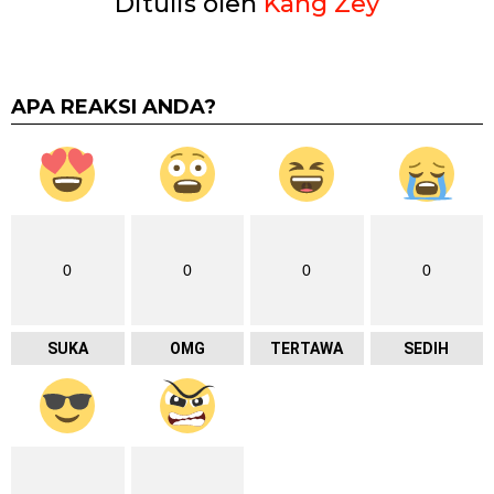
Ditulis oleh
Kang Zey
APA REAKSI ANDA?
0
0
0
0
SUKA
OMG
TERTAWA
SEDIH