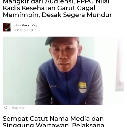
Mangkir dari Audiensi, FPPG Nilai
Kadis Kesehatan Garut Gagal
Memimpin, Desak Segera Mundur
oleh
Kang Zey
3 hari yang lalu
2
Bagikan
Sempat Catut Nama Media dan
Singgung Wartawan, Pelaksana