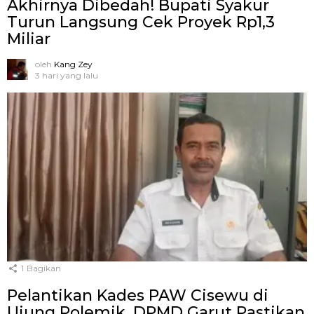
Akhirnya Dibedah! Bupati Syakur
Turun Langsung Cek Proyek Rp1,3
Miliar
oleh
Kang Zey
3 hari yang lalu
1
Bagikan
Pelantikan Kades PAW Cisewu di
Ujung Polemik, DPMD Garut Pastikan