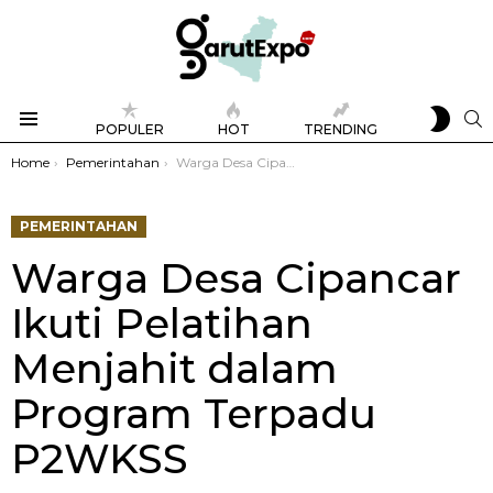
SWIT
S
POPULER
HOT
TRENDING
SKIN
Menu
You are here:
Home
Pemerintahan
Warga Desa Cipancar Ikuti Pelatihan Menjahit dalam Program Terpadu P2WKSS
PEMERINTAHAN
Warga Desa Cipancar
Ikuti Pelatihan
Menjahit dalam
Program Terpadu
P2WKSS