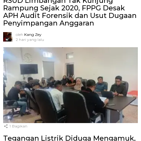
RSUD Limbangan Tak Kunjung
Rampung Sejak 2020, FPPG Desak
APH Audit Forensik dan Usut Dugaan
Penyimpangan Anggaran
oleh
Kang Zey
2 hari yang lalu
1
Bagikan
Tegangan Listrik Diduga Mengamuk,