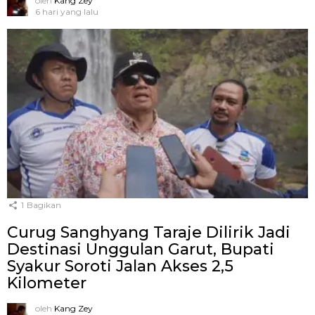
oleh
Kang Zey
6 hari yang lalu
1
Bagikan
Curug Sanghyang Taraje Dilirik Jadi
Destinasi Unggulan Garut, Bupati
Syakur Soroti Jalan Akses 2,5
Kilometer
oleh
Kang Zey