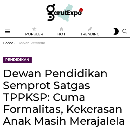
SWIT
S
POPULER
HOT
TRENDING
SKIN
Menu
You are here:
Home
Dewan Pendidikan Semprot Satgas TPPKSP: Cuma Formalitas, Kekerasan Anak Masih Merajalela
PENDIDIKAN
Dewan Pendidikan
Semprot Satgas
TPPKSP: Cuma
Formalitas, Kekerasan
Anak Masih Merajalela