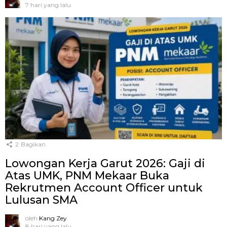
7 hari yang lalu
2
Bagikan
Lowongan Kerja Garut 2026: Gaji di
Atas UMK, PNM Mekaar Buka
Rekrutmen Account Officer untuk
Lulusan SMA
oleh
Kang Zey
8 hari yang lalu