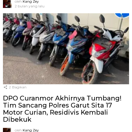
oleh
Kang Zey
2 bulan yang lalu
2
Bagikan
DPO Curanmor Akhirnya Tumbang!
Tim Sancang Polres Garut Sita 17
Motor Curian, Residivis Kembali
Dibekuk
oleh
Kang Zey