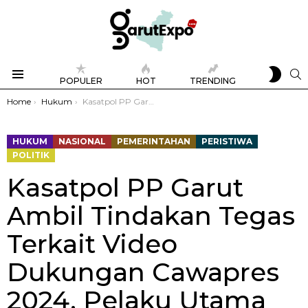
SWIT
S
POPULER
HOT
TRENDING
SKIN
Menu
You are here:
Home
Hukum
Kasatpol PP Garut Ambil Tindakan Tegas Terkait Video Dukungan Cawapres 2024, Pelaku Utama Dijatuhi Sanksi Skorsing 3 Bulan
HUKUM
NASIONAL
PEMERINTAHAN
PERISTIWA
POLITIK
Kasatpol PP Garut
Ambil Tindakan Tegas
Terkait Video
Dukungan Cawapres
2024, Pelaku Utama