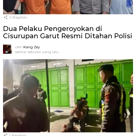
2
Bagikan
Dua Pelaku Pengeroyokan di
Cisurupan Garut Resmi Ditahan Polisi
oleh
Kang Zey
sekitar sebulan yang lalu
1
Bagikan