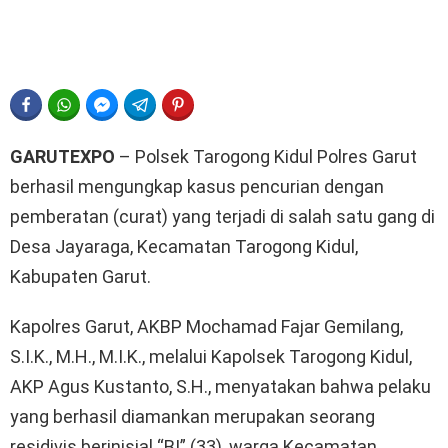
FACEBOOK
WHATSAPP
FACEBOOK MESSENGER
TELEGRAM
PINTEREST
GARUTEXPO
– Polsek Tarogong Kidul Polres Garut
berhasil mengungkap kasus pencurian dengan
pemberatan (curat) yang terjadi di salah satu gang di
Desa Jayaraga, Kecamatan Tarogong Kidul,
Kabupaten Garut.
Kapolres Garut, AKBP Mochamad Fajar Gemilang,
S.I.K., M.H., M.I.K., melalui Kapolsek Tarogong Kidul,
AKP Agus Kustanto, S.H., menyatakan bahwa pelaku
yang berhasil diamankan merupakan seorang
residivis berinisial “BI” (33), warga Kecamatan