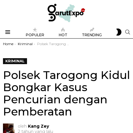
SWIT
S
POPULER
HOT
TRENDING
SKIN
Menu
You are here:
Home
Kriminal
Polsek Tarogong Kidul Bongkar Kasus Pencurian dengan Pemberatan
KRIMINAL
Polsek Tarogong Kidul
Bongkar Kasus
Pencurian dengan
Pemberatan
oleh
Kang Zey
2 tahun yang lalu