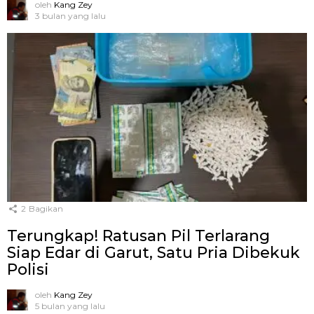
oleh
Kang Zey
3 bulan yang lalu
2
Bagikan
Terungkap! Ratusan Pil Terlarang
Siap Edar di Garut, Satu Pria Dibekuk
Polisi
oleh
Kang Zey
5 bulan yang lalu