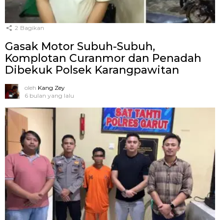
2
Bagikan
Gasak Motor Subuh-Subuh,
Komplotan Curanmor dan Penadah
Dibekuk Polsek Karangpawitan
oleh
Kang Zey
6 bulan yang lalu